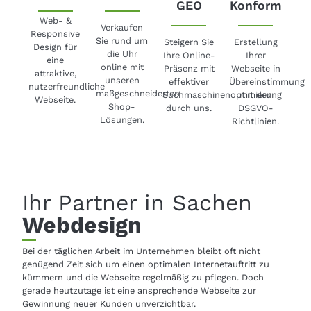
GEO
Konform
Web- &
Verkaufen
Responsive
Sie rund um
Steigern Sie
Erstellung
Design für
die Uhr
Ihre Online-
Ihrer
eine
online mit
Präsenz mit
Webseite in
attraktive,
unseren
effektiver
Übereinstimmung
nutzerfreundliche
maßgeschneiderten
Suchmaschinenoptimierung
mit den
Webseite.
Shop-
durch uns.
DSGVO-
Lösungen.
Richtlinien.
Ihr Partner in Sachen
Webdesign
Bei der täglichen Arbeit im Unternehmen bleibt oft nicht
genügend Zeit sich um einen optimalen Internetauftritt zu
kümmern und die Webseite regelmäßig zu pflegen. Doch
gerade heutzutage ist eine ansprechende Webseite zur
Gewinnung neuer Kunden unverzichtbar.